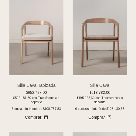
Silla Cava Tapizada
Silla Cava
$652.727,00
$618.782,00
$522.181,60
con
Transferencia o
$495.025,60
con
Transferencia o
depósito
depósito
6
cuotas sin interés de
$108.787,83
6
cuotas sin interés de
$103.130,33