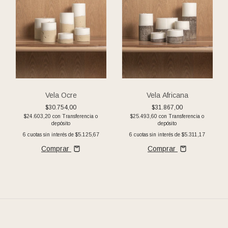
Vela Ocre
Vela Africana
$30.754,00
$31.867,00
$24.603,20
con
Transferencia o
$25.493,60
con
Transferencia o
depósito
depósito
6
cuotas sin interés de
$5.125,67
6
cuotas sin interés de
$5.311,17
Comprar
Comprar