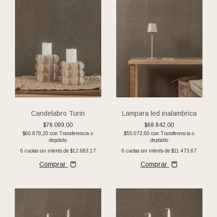
Candelabro Turin
Lampara led inalambrica
$76.099,00
$68.842,00
$60.879,20
con
Transferencia o
$55.073,60
con
Transferencia o
depósito
depósito
6
cuotas sin interés de
$12.683,17
6
cuotas sin interés de
$11.473,67
Comprar
Comprar