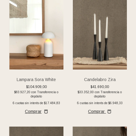
Lampara Sora White
Candelabro Zira
$104.909,00
$41.690,00
$83.927,20
con
Transferencia o
$33.352,00
con
Transferencia o
depósito
depósito
6
cuotas sin interés de
$17.484,83
6
cuotas sin interés de
$6.948,33
Comprar